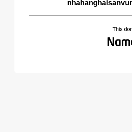
nhahanghaisanvun
This do