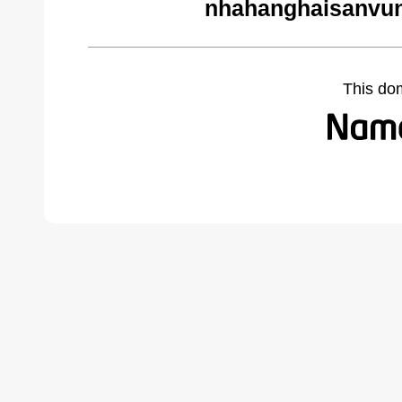
nhahanghaisanvun
This do